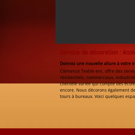
Service de décoration : écol
Donnez une nouvelle allure à votre in
Clémence Textile enr. offre des servi
résidentiels, commerciaux, industri
clientèle variée qui compte des écoles
encore. Nous décorons également des
tours à bureaux. Voici quelques esp