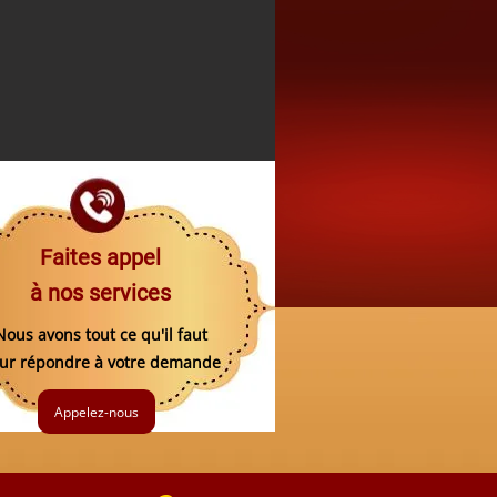
Faites appel
à nos services
Nous avons tout ce qu'il faut
ur répondre à votre demande
Appelez-nous