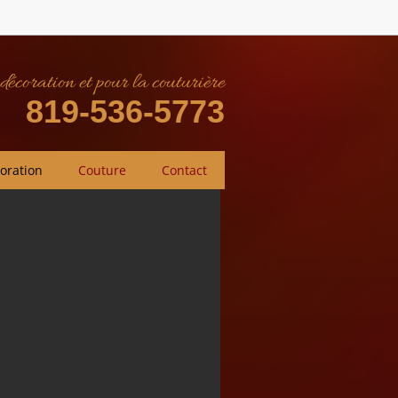
décoration et pour la couturière
819-536-5773
oration
Couture
Contact